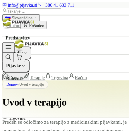
info@pijavka.si
+386 41 633 711
Predstavitev
Slovenščina
Račun
Košarica
Terapija
▾
Predstavitev
Pijavke
▾
Terapija
Bolezni
▾
Pijavke
Domov
Terapije
Trgovina
Račun
Bolezni
Raziskave
▾
Domov
/
Uvod v terapijo
Raziskave
Cena
Uvod v terapijo
Cena
Video
Kontakt
Video
Trgovina
Preden se odločimo za terapijo z medicinskimi pijavkami, je
Kontakt
pomembno, da se zavedamo, da gre za resen in odgovoren