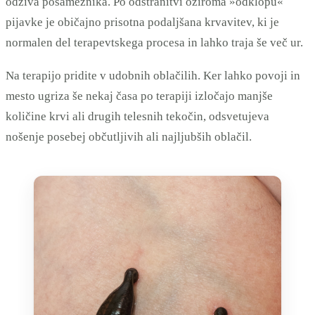
odziva posameznika. Po odstranitvi oziroma »odklopu«
pijavke je običajno prisotna podaljšana krvavitev, ki je
normalen del terapevtskega procesa in lahko traja še več ur.
Na terapijo pridite v udobnih oblačilih. Ker lahko povoji in
mesto ugriza še nekaj časa po terapiji izločajo manjše
količine krvi ali drugih telesnih tekočin, odsvetujeva
nošenje posebej občutljivih ali najljubših oblačil.