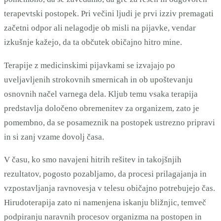
terapevtski postopek. Pri večini ljudi je prvi izziv premagati
začetni odpor ali nelagodje ob misli na pijavke, vendar
izkušnje kažejo, da ta občutek običajno hitro mine.
Terapije z medicinskimi pijavkami se izvajajo po
uveljavljenih strokovnih smernicah in ob upoštevanju
osnovnih načel varnega dela. Kljub temu vsaka terapija
predstavlja določeno obremenitev za organizem, zato je
pomembno, da se posameznik na postopek ustrezno pripravi
in si zanj vzame dovolj časa.
V času, ko smo navajeni hitrih rešitev in takojšnjih
rezultatov, pogosto pozabljamo, da procesi prilagajanja in
vzpostavljanja ravnovesja v telesu običajno potrebujejo čas.
Hirudoterapija zato ni namenjena iskanju bližnjic, temveč
podpiranju naravnih procesov organizma na postopen in