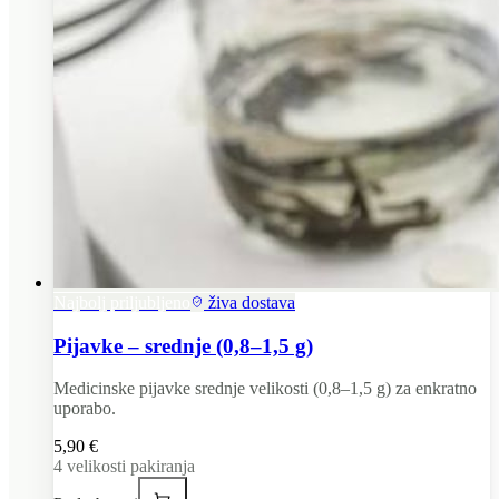
Najbolj priljubljeno
živa dostava
Pijavke – srednje (0,8–1,5 g)
Medicinske pijavke srednje velikosti (0,8–1,5 g) za enkratno
uporabo.
5,90 €
4
velikosti pakiranja