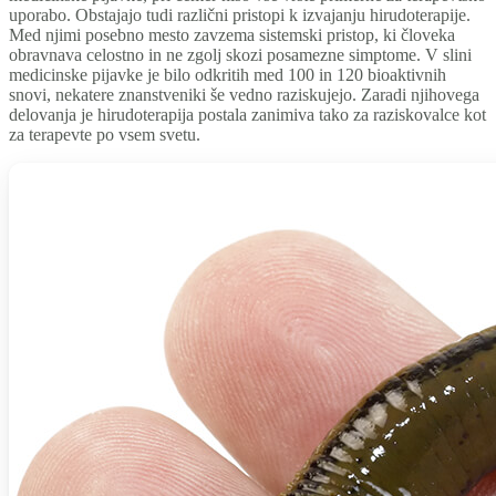
uporabo. Obstajajo tudi različni pristopi k izvajanju hirudoterapije.
Med njimi posebno mesto zavzema sistemski pristop, ki človeka
obravnava celostno in ne zgolj skozi posamezne simptome. V slini
medicinske pijavke je bilo odkritih med 100 in 120 bioaktivnih
snovi, nekatere znanstveniki še vedno raziskujejo. Zaradi njihovega
delovanja je hirudoterapija postala zanimiva tako za raziskovalce kot
za terapevte po vsem svetu.