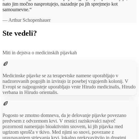
nato jim močno nasprotujejo, nazadnje pa jih sprejmejo kot
samoumevne.“
— Arthur Schopenhauer
Ste vedeli?
Miti in dejstva o medicinskih pijavkah
Medicinske pijavke se za terapevtske namene uporabljajo v
nadzorovanih pogojih in izvirajo iz posebej vzgojenih kolonij. V
Evropi se najpogosteje uporabljajo vrste Hirudo medicinalis, Hirudo
verbana in Hirudo orientalis.
Pogosto se zmotno domneva, da je delovanje pijavke povezano
predvsem z odvzemom krvi. V resnici raziskovalci največ
pozornosti namenjajo bioaktivnim snovem, ki jih pijavka med
ugrizom sprošča v tkivo. Med njimi so snovi, povezane z
uravnavanjem strjevanja krvi, lokalno prekrvavitvijo in drugimi