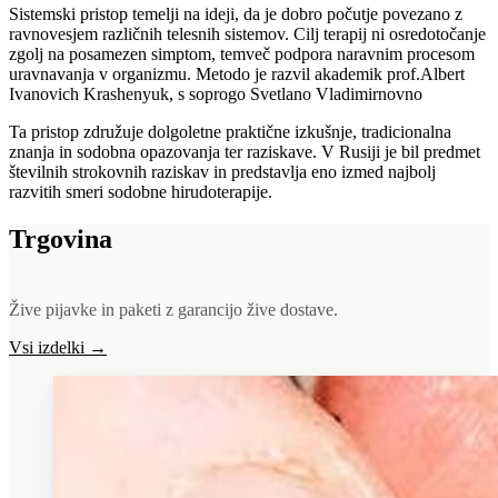
Sistemski pristop temelji na ideji, da je dobro počutje povezano z
ravnovesjem različnih telesnih sistemov. Cilj terapij ni osredotočanje
zgolj na posamezen simptom, temveč podpora naravnim procesom
uravnavanja v organizmu. Metodo je razvil akademik prof.Albert
Ivanovich Krashenyuk, s soprogo Svetlano Vladimirnovno
Ta pristop združuje dolgoletne praktične izkušnje, tradicionalna
znanja in sodobna opazovanja ter raziskave. V Rusiji je bil predmet
številnih strokovnih raziskav in predstavlja eno izmed najbolj
razvitih smeri sodobne hirudoterapije.
Trgovina
Žive pijavke in paketi z garancijo žive dostave.
Vsi izdelki
→