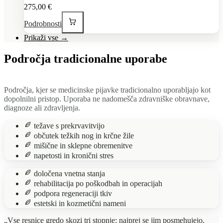
275,00 €
Podrobnosti
Prikaži vse
→
Področja tradicionalne uporabe
Področja, kjer se medicinske pijavke tradicionalno uporabljajo kot
dopolnilni pristop. Uporaba ne nadomešča zdravniške obravnave,
diagnoze ali zdravljenja.
težave s prekrvavitvijo
občutek težkih nog in krčne žile
mišične in sklepne obremenitve
napetosti in kronični stres
določena vnetna stanja
rehabilitacija po poškodbah in operacijah
podpora regeneraciji tkiv
estetski in kozmetični nameni
„Vse resnice gredo skozi tri stopnje: najprej se jim posmehujejo,