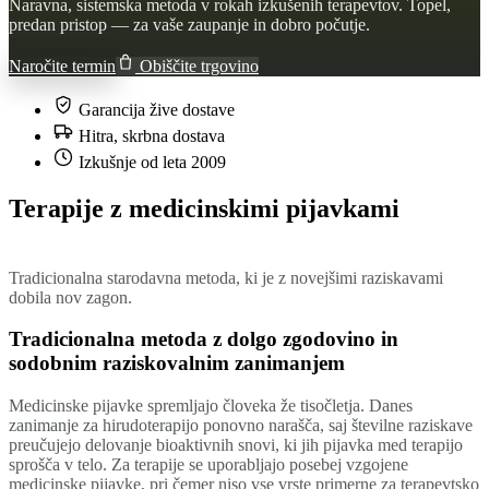
Naravna, sistemska metoda v rokah izkušenih terapevtov. Topel,
predan pristop — za vaše zaupanje in dobro počutje.
Naročite termin
Obiščite trgovino
Garancija žive dostave
Hitra, skrbna dostava
Izkušnje od leta 2009
Terapije z medicinskimi pijavkami
Tradicionalna starodavna metoda, ki je z novejšimi raziskavami
dobila nov zagon.
Tradicionalna metoda z dolgo zgodovino in
sodobnim raziskovalnim zanimanjem
Medicinske pijavke spremljajo človeka že tisočletja. Danes
zanimanje za hirudoterapijo ponovno narašča, saj številne raziskave
preučujejo delovanje bioaktivnih snovi, ki jih pijavka med terapijo
sprošča v telo. Za terapije se uporabljajo posebej vzgojene
medicinske pijavke, pri čemer niso vse vrste primerne za terapevtsko