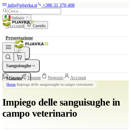
info@pijavka.si
+386 31 370 408
Presentazione
Italiano
Account
Carrello
Terapia
▾
Presentazione
Sanguisughe
▾
Terapia
Malattie
▾
Sanguisughe
Home
Terapie
Negozio
Account
Malattie
Ricerche
▾
Home
/
Impiego delle sanguisughe in campo veterinario
Ricerche
Prezzo
Impiego delle sanguisughe in
Prezzo
Video
Contatti
campo veterinario
Video
Negozio
Contatti