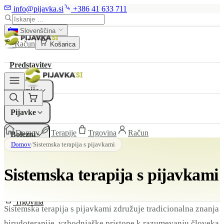
info@pijavka.si
+386 41 633 711
Predstavitev
Slovenščina
Račun
Košarica
Terapija
▾
Predstavitev
Pijavke
▾
Terapija
Bolezni
▾
Pijavke
Domov
Terapije
Trgovina
Račun
Bolezni
Raziskave
▾
Domov
/
Sistemska terapija s pijavkami
Raziskave
Cena
Sistemska terapija s pijavkami
Cena
Video
Kontakt
Video
Trgovina
Sistemska terapija s pijavkami združuje tradicionalna znanja
Kontakt
hirudoterapije, vzhodnjaške pristope k razumevanju človeka