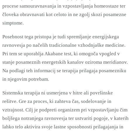
procese samouravnavanja in vzpostavljanja homeostaze ter
človeka obravnavati kot celoto in ne zgolj skozi posamezne
simptome.
Posebnost tega pristopa je tudi spremljanje energijskega
ravnovesja po načelih tradicionalne vzhodnjaške medicine.
Pri tem se uporablja Akabane test, ki omogoča vpogled v
stanje posameznih energetskih kanalov oziroma meridianov.
Na podlagi teh informacij se terapija prilagaja posamezniku
in njegovim potrebam.
Sistemska terapija ni usmerjena v hitre ali površinske
rešitve. Gre za proces, ki zahteva čas, sodelovanje in
vztrajnost. Cilj je podpreti organizem pri vzpostavljanju čim
boljšega notranjega ravnovesja ter ustvariti pogoje, v katerih
lahko telo aktivira svoje lastne sposobnosti prilagajanja in